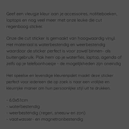
Product
toegevoegen
Geef een vleugje kleur aan je accessoires, notitieboeken,
aan
laptops en nog veel meer met onze leuke die cut
je
regenboog sticker.
winkelwagen
Onze die cut sticker is gemaakt van hoogwaardig vinyl.
Het materiaal is waterbestendig en weerbestendig
waardoor de sticker perfect is voor zowel binnen- als
buitengebruik. Plak hem op je waterfles, laptop, agenda of
zelfs op je telefoonhoesje - de mogelijkheden zijn oneindig
Het speelse en levendige kleurenpalet maakt deze sticker
perfect voor iedereen die op zoek is naar een vrolijke en
kleurrijke manier om hun persoonlijke stijl uit te drukken.
- 6.0x5.1cm
- waterbestendig
- weerbestendig (regen, sneeuw en zon)
- vaatwasser- en magnetronbestendig