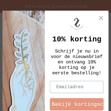
Meteen
10% korting op je eerste bestelling!
naar
de
content
Zoeken
Inloggen
Winkelw