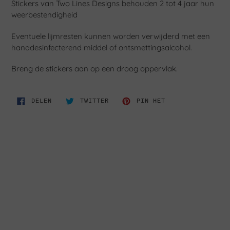
Stickers van Two Lines Designs behouden 2 tot 4 jaar hun
weerbestendigheid
Eventuele lijmresten kunnen worden verwijderd met een
handdesinfecterend middel of ontsmettingsalcohol.
Breng de stickers aan op een droog oppervlak.
DELEN
TWITTEREN
PINNEN
DELEN
TWITTER
PIN HET
OP
OP
OP
FACEBOOK
TWITTER
PINTEREST